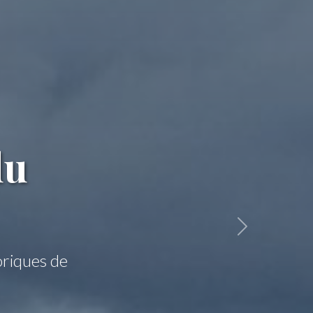
 Monet
ues historiques