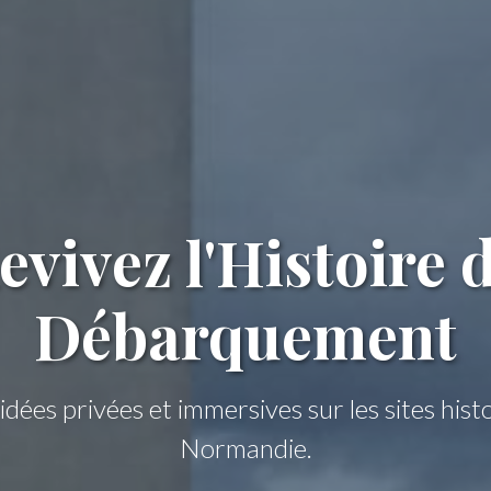
es pas de Claude
mersive dans les jardins de Giverny et les r
de Rouen.