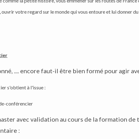
 comme la petite histoire, vous emmener sur les routes de France 
e, ouvrir votre regard sur le monde qui vous entoure et lui donner d
cier
ionné, .... encore faut-il être bien formé pour agir 
r s'obtient à l'issue :
ide-conférencier
aster avec validation au cours de la formation de t
taire :