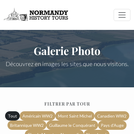
Galerie Photo
Découvrez en images les sites que nous visitons.
FILTRER PAR TOUR
Tout
Américain WW2
Mont Saint Michel
Canadien WW2
Britannique WW2
Guillaume le Conquérant
Pays d'Auge